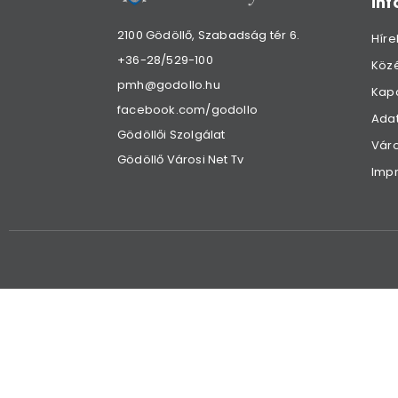
in
2100 Gödöllő, Szabadság tér 6.
Híre
+36-28/529-100
Köz
pmh@godollo.hu
Kap
facebook.com/godollo
Adat
Gödöllői Szolgálat
Váro
Gödöllő Városi Net Tv
Imp