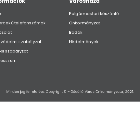
formációk
Városháza
k
Polgármesteri köszöntő
érdekű telefonszámok
Önkormányzat
csolat
Irodák
védelmi szabályzat
Hirdetmények
si szabályzat
resszum
Minden jog fenntartva. Copyright © – Gödöllő Város Önkormányzata, 2021.