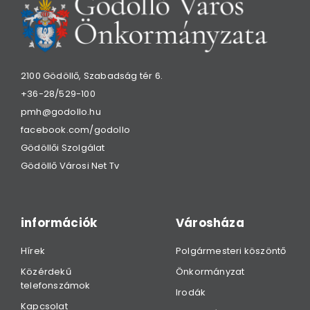
2100 Gödöllő, Szabadság tér 6.
+36-28/529-100
pmh@godollo.hu
facebook.com/godollo
Gödöllői Szolgálat
Gödöllő Városi Net Tv
információk
Városháza
Hírek
Polgármesteri köszöntő
Közérdekű
Önkormányzat
telefonszámok
Irodák
Kapcsolat