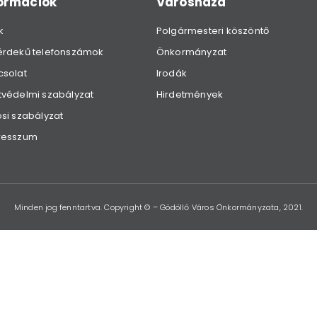
formációk
Városháza
k
Polgármesteri köszöntő
érdekű telefonszámok
Önkormányzat
csolat
Irodák
védelmi szabályzat
Hirdetmények
si szabályzat
resszum
Minden jog fenntartva. Copyright © – Gödöllő Város Önkormányzata, 2021.