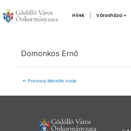
Skip
to
Hírek
Városháza
content
Post
navigation
Domonkos Ernő
←
Previous Mérnöki iroda