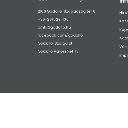
in
2100 Gödöllő, Szabadság tér 6.
Híre
+36-28/529-100
Köz
pmh@godollo.hu
Kap
facebook.com/godollo
Adat
Gödöllői Szolgálat
Váro
Gödöllő Városi Net Tv
Imp