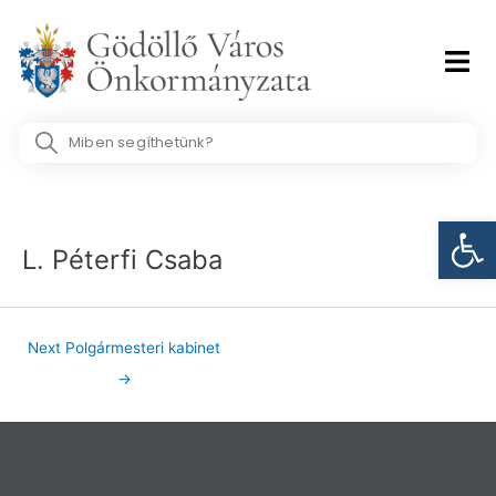
Skip
to
content
Search
...
Post
Eszk
navigation
L. Péterfi Csaba
Next Polgármesteri kabinet
→