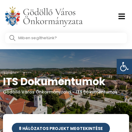
Skip
to
content
Search
...
Eszk
ITS Dokumentumok
Gödöllő Város Önkormányzata
-
ITS Dokumentumok
8 HÁLÓZATOS PROJEKT MEGTEKINTÉSE