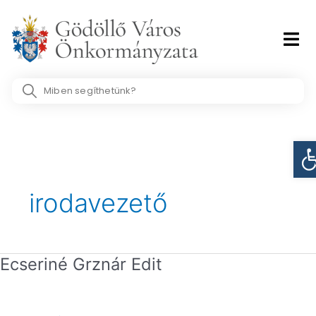
Skip
to
content
Search
...
Es
irodavezető
Ecseriné Grznár Edit
Ecseriné
Grznár
Edit