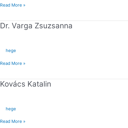
Read More »
Dr.
Dr. Varga Zsuzsanna
Varga
Zsuzsanna
hege
Read More »
Kovács
Kovács Katalin
Katalin
hege
Read More »