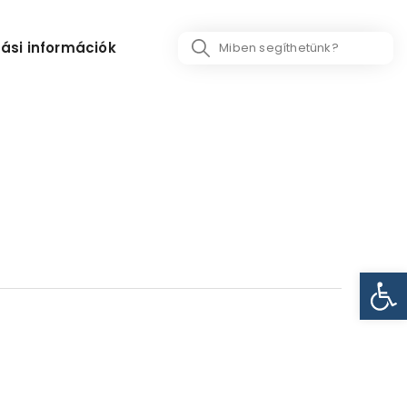
Search
ási információk
...
Eszk