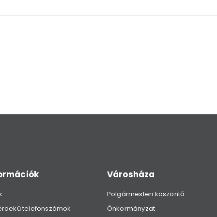
formációk
Városháza
k
Polgármesteri köszöntő
érdekű telefonszámok
Önkormányzat