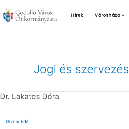
Skip
to
Hírek
Városháza
content
Jogi és szervezés
Dr.
Dr. Lakatos Dóra
Lakatos
Dóra
Grznar Edit