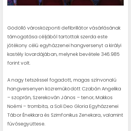
Gödöllő városközponti defibrillátor vásárlásának
támogatása céljából tartottak szerda este
jótékony célú egyházzenei hangversenyt a királyi
kastély lovardájában, melynek bevétele 346.985
forint volt.
A nagy tetszéssel fogadott, magas színvonalú
hangversenyen közreműködött Czabán Angelika
– szoprán, Szerekován János – tenor, Makkos
Noémi – trombita, a Soli Deo Gloria Egyházzenei
Tábor Énekkara és Szimfonikus Zenekara, valamint
fúvósegyüttese.