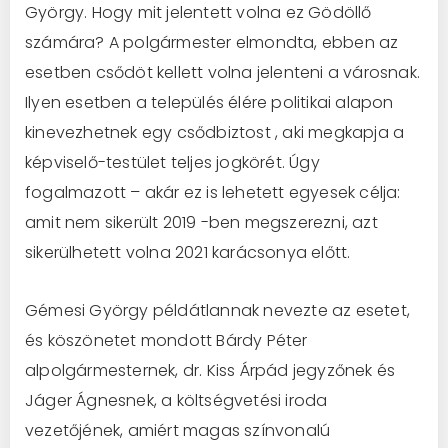
György. Hogy mit jelentett volna ez Gödöllő
számára? A polgármester elmondta, ebben az
esetben csődöt kellett volna jelenteni a városnak.
Ilyen esetben a település élére politikai alapon
kinevezhetnek egy csődbiztost , aki megkapja a
képviselő-testület teljes jogkörét. Úgy
fogalmazott – akár ez is lehetett egyesek célja:
amit nem sikerült 2019 -ben megszerezni, azt
sikerülhetett volna 2021 karácsonya előtt.
Gémesi György példátlannak nevezte az esetet,
és köszönetet mondott Bárdy Péter
alpolgármesternek, dr. Kiss Árpád jegyzőnek és
Jáger Ágnesnek, a költségvetési iroda
vezetőjének, amiért magas színvonalú