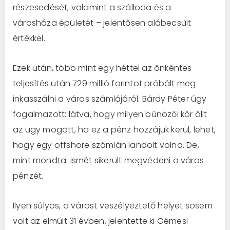
részesedését, valamint a szálloda és a
városháza épületét – jelentősen alábecsült
értékkel.
Ezek után, több mint egy héttel az önkéntes
teljesítés után 729 millió forintot próbált meg
inkasszálni a város számlájáról. Bárdy Péter úgy
fogalmazott: látva, hogy milyen bűnözői kör állt
az ügy mögött, ha ez a pénz hozzájuk kerül, lehet,
hogy egy offshore számlán landolt volna. De,
mint mondta: ismét sikerült megvédeni a város
pénzét.
Ilyen súlyos, a várost veszélyeztető helyet sosem
volt az elmúlt 31 évben, jelentette ki Gémesi