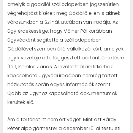
amelyik a gödöllői szállodaperben jogszerűtlen
végrehajtást kísérelt meg Gödöllő ellen, s akinek
városunkban a Szilhát utcában van irodája. Az
ügy érdekessége, hogy Völner Pál korábban
ügyvédként segítette a szállodaperben
Gödöllővel szemben álló vállalkozói kört, amelyek
egyik vezetője a felfüggesztett börtönbüntetésre
ítélt, Komlós János. A leváltott államtitkárhoz
kapcsolható ügyvédi irodában nemrég tartott
házkutatás során egyes információk szerint
újabb az ügyhöz kapcsolható dokumentumok
kerültek elő.
Ám a történet itt nem ért véget. Mint azt Bárdy
Péter alpolgármester a december 16-ai testületi