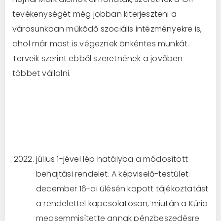
tevékenységét még jobban kiterjeszteni a
városunkban működő szociális intézményekre is,
ahol már most is végeznek önkéntes munkát.
Terveik szerint ebből szeretnének a jövőben
többet vállalni.
július 1-jével lép hatályba a módosított
behajtási rendelet. A képviselő-testület
december 16-ai ülésén kapott tájékoztatást
a rendelettel kapcsolatosan, miután a Kúria
megsemmisítette annak pénzbeszedésre