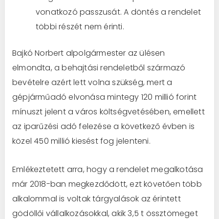
vonatkozó passzusát. A döntés a rendelet
többi részét nem érinti.
Bajkó Norbert alpolgármester az ülésen
elmondta, a behajtási rendeletből származó
bevételre azért lett volna szükség, mert a
gépjárműadó elvonása mintegy 120 millió forint
mínuszt jelent a város költségvetésében, emellett
az iparűzési adó felezése a következő évben is
közel 450 millió kiesést fog jelenteni.
Emlékeztetett arra, hogy a rendelet megalkotása
már 2018-ban megkezdődött, ezt követően több
alkalommal is voltak tárgyalások az érintett
gödöllői vállalkozásokkal, akik 3,5 t össztömeget