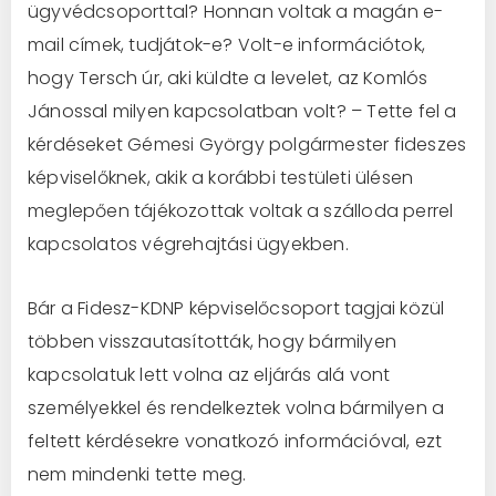
ügyvédcsoporttal? Honnan voltak a magán e-
mail címek, tudjátok-e? Volt-e információtok,
hogy Tersch úr, aki küldte a levelet, az Komlós
Jánossal milyen kapcsolatban volt? – Tette fel a
kérdéseket Gémesi György polgármester fideszes
képviselőknek, akik a korábbi testületi ülésen
meglepően tájékozottak voltak a szálloda perrel
kapcsolatos végrehajtási ügyekben.
Bár a Fidesz-KDNP képviselőcsoport tagjai közül
többen visszautasították, hogy bármilyen
kapcsolatuk lett volna az eljárás alá vont
személyekkel és rendelkeztek volna bármilyen a
feltett kérdésekre vonatkozó információval, ezt
nem mindenki tette meg.