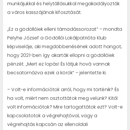
munkájukkal és helytállásukkal megakadályozták
a város kasszájának kifosztását.
„Ez a gödöllőiek elleni támadássorozat” – mondta
Pelyhe József a Gödöllői Lokálpatrióta Klub
képviselője, aki megdöbbenésének adott hangot,
hogy 2021-ben így akarták ellopni a gödöllőiek
pénzét. „Mert ez lopás! És látjuk hová vannak
becsatornázva ezek a körök” – jelentette ki.
– Volt-e információtok arról, hogy mi történik? És
ha volt, miért nem osztottátok meg velünk? Kitől
volt információtok? Mire tartogattátok ezt? Volt-e
kapcsolatotok a végrehajtóval, vagy a
végrehajtás kapcsán az ellenoldali