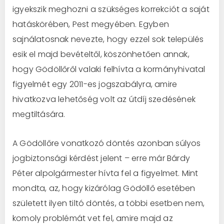
igyekszik meghozni a szükséges korrekciót a saját
hatáskörében, Pest megyében. Egyben
sajnálatosnak nevezte, hogy ezzel sok település
esik el majd bevételtől, köszönhetően annak,
hogy Gödöllőről valaki felhívta a kormányhivatal
figyelmét egy 2011-es jogszabályra, amire
hivatkozva lehetőség volt az útdíj szedésének
megtiltására.
A Gödöllőre vonatkozó döntés azonban súlyos
jogbiztonsági kérdést jelent – erre már Bárdy
Péter alpolgármester hívta fel a figyelmet. Mint
mondta, az, hogy kizárólag Gödöllő esetében
született ilyen tiltó döntés, a többi esetben nem,
komoly problémát vet fel, amire majd az