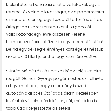
kijelentette, a behajtási díjat a vállalkozók úgy is
ráterhelték volna a lakosságra, az alpolgármester
elmondta, jelenleg egy Tüzépről történő szállítás
átlagosan tízezer forintba kerül- a gödöllői
vállalkozónak egy évre összesen kellene
harmincezer forintot fizetnie egy teherautó után!
De ha egy pékségre érvényes költségeket nézzük,
akkor az 10 fillért jelenthet egy zsemlére vetítve.
Szintén Máthé László fideszes képviselő szavaira
reagált Gémesi György polgármester, aki felhívta
a figyelmet arra, hogy a kormány is szed
autópálya díjat és útdíjat az állami kezelésben
lévő utak védelme érdekében, sőt, még idén is
több útra kiterjesztette a fizetési