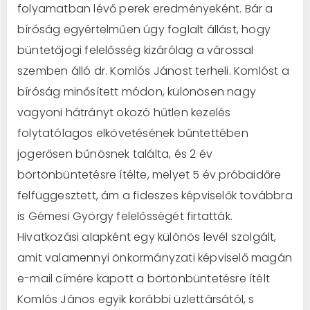
folyamatban lévő perek eredményeként. Bár a
bíróság egyértelműen úgy foglalt állást, hogy
büntetőjogi felelősség kizárólag a várossal
szemben álló dr. Komlós Jánost terheli. Komlóst a
bíróság minősített módon, különösen nagy
vagyoni hátrányt okozó hűtlen kezelés
folytatólagos elkövetésének bűntettében
jogerősen bűnösnek találta, és 2 év
börtönbüntetésre ítélte, melyet 5 év próbaidőre
felfüggesztett, ám a fideszes képviselők továbbra
is Gémesi György felelősségét firtatták.
Hivatkozási alapként egy különös levél szolgált,
amit valamennyi önkormányzati képviselő magán
e-mail címére kapott a börtönbüntetésre ítélt
Komlós János egyik korábbi üzlettársától, s