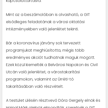
kapcsolattartásra.
Mint az a beszámolóban is olvasható, a GIT
elsődleges feladatának a városi oktatási
intézményekben való jelenlétet tekinti.
Bár a koronavírus járvány sok tervezett
programjukat meghiúsította, mégis több
eredményes akciót tudhatnak maguk mögött.
Ezek közül kiemelték a Belvárosi Napokon és Civil
Utcán való jelenlétet, a várostakarítási
programokon, valamint az Úrréti-tó
takarításában való részvételt.
A testület ülésén résztvevő Dóra Gergely elnök és
Hajnal Márk alelnök elmondták, szeretnék a GIT