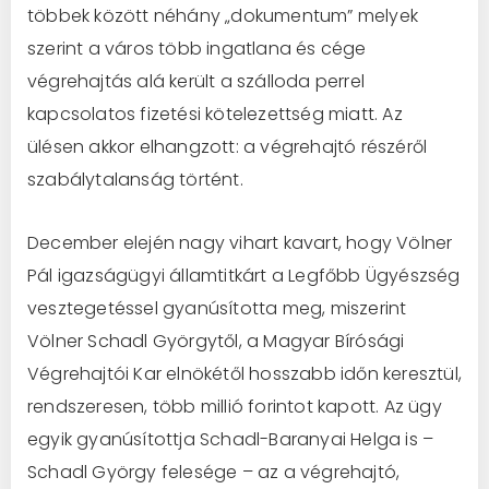
többek között néhány „dokumentum” melyek
szerint a város több ingatlana és cége
végrehajtás alá került a szálloda perrel
kapcsolatos fizetési kötelezettség miatt. Az
ülésen akkor elhangzott: a végrehajtó részéről
szabálytalanság történt.
December elején nagy vihart kavart, hogy Völner
Pál igazságügyi államtitkárt a Legfőbb Ügyészség
vesztegetéssel gyanúsította meg, miszerint
Völner Schadl Györgytől, a Magyar Bírósági
Végrehajtói Kar elnökétől hosszabb időn keresztül,
rendszeresen, több millió forintot kapott. Az ügy
egyik gyanúsítottja Schadl-Baranyai Helga is –
Schadl György felesége – az a végrehajtó,