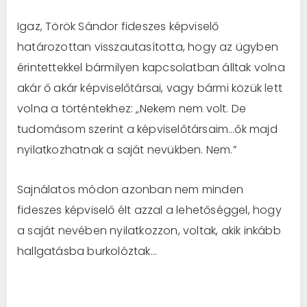
Igaz, Török Sándor fideszes képviselő
határozottan visszautasította, hogy az ügyben
érintettekkel bármilyen kapcsolatban álltak volna
akár ő akár képviselőtársai, vagy bármi közük lett
volna a történtekhez: „Nekem nem volt. De
tudomásom szerint a képviselőtársaim…ők majd
nyilatkozhatnak a saját nevükben. Nem.”
Sajnálatos módon azonban nem minden
fideszes képviselő élt azzal a lehetőséggel, hogy
a saját nevében nyilatkozzon, voltak, akik inkább
hallgatásba burkolóztak…