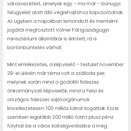
városvezetést, amelyek egy – ma már – bűnügyi
felügyelet alatt álló végrehajtóhoz kapcsolódnak.
Az ügyben a napokban lemondott és mentelmi
jogától megfosztott Völner Pál igazságügyi
minisztériumi államtitkár is érintett, rá is
börtönbüntetés várhat.
Mint emlékezetes, a képviselő – testület november
29-ei ülésén már téma volt a szálloda per,
melynek során mind a gödöllői fideszes
önkormányzati képviselők, mind a helyi és
országos fideszes sajtóorgánumok
következetesen 700 milliós kárral riogattak. Ezzel
szemben legalább 200 millió forint plusz pénz
folyhat be a város költségvetésébe a még