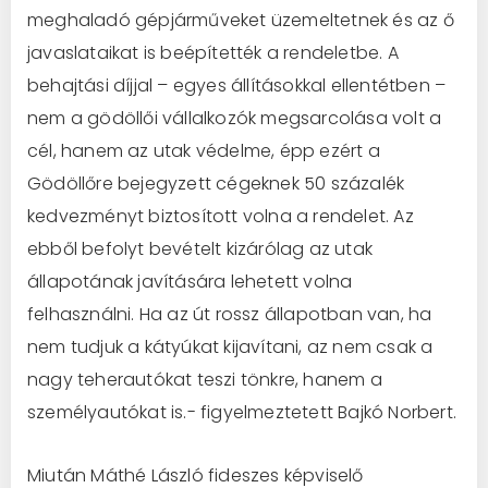
meghaladó gépjárműveket üzemeltetnek és az ő
javaslataikat is beépítették a rendeletbe. A
behajtási díjjal – egyes állításokkal ellentétben –
nem a gödöllői vállalkozók megsarcolása volt a
cél, hanem az utak védelme, épp ezért a
Gödöllőre bejegyzett cégeknek 50 százalék
kedvezményt biztosított volna a rendelet. Az
ebből befolyt bevételt kizárólag az utak
állapotának javítására lehetett volna
felhasználni. Ha az út rossz állapotban van, ha
nem tudjuk a kátyúkat kijavítani, az nem csak a
nagy teherautókat teszi tönkre, hanem a
személyautókat is.- figyelmeztetett Bajkó Norbert.
Miután Máthé László fideszes képviselő