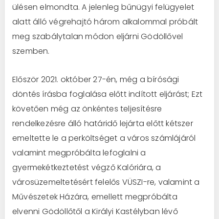
ülésen elmondta. A jelenleg bűnügyi felügyelet
alatt álló végrehajtó három alkalommal próbált
meg szabálytalan módon eljárni Gödöllővel
szemben.
Először 2021. október 27-én, még a bírósági
döntés írásba foglalása előtt indított eljárást; Ezt
követően még az önkéntes teljesítésre
rendelkezésre álló határidő lejárta előtt kétszer
emeltette le a perköltséget a város számlájáról
valamint megpróbálta lefoglalni a
gyermekétkeztetést végző Kalóriára, a
városüzemeltetésért felelős VÜSZI-re, valamint a
Művészetek Házára, emellett megpróbálta
elvenni Gödöllőtől a Királyi Kastélyban lévő