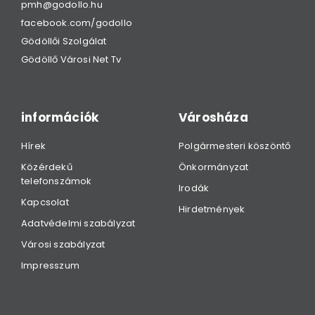
pmh@godollo.hu
facebook.com/godollo
Gödöllői Szolgálat
Gödöllő Városi Net Tv
információk
Városháza
Hírek
Polgármesteri köszöntő
Közérdekű
Önkormányzat
telefonszámok
Irodák
Kapcsolat
Hirdetmények
Adatvédelmi szabályzat
Városi szabályzat
Impresszum