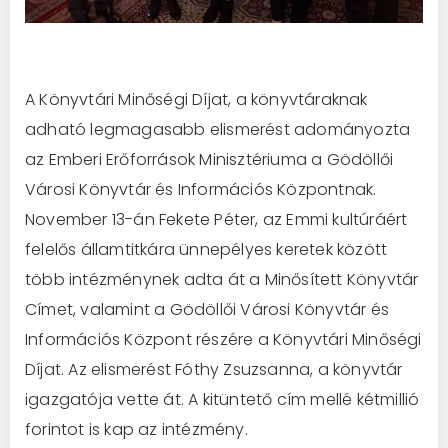
A Könyvtári Minőségi Díjat, a könyvtáraknak
adható legmagasabb elismerést adományozta
az Emberi Erőforrások Minisztériuma a Gödöllői
Városi Könyvtár és Információs Központnak.
November 13-án Fekete Péter, az Emmi kultúráért
felelős államtitkára ünnepélyes keretek között
több intézménynek adta át a Minősített Könyvtár
Címet, valamint a Gödöllői Városi Könyvtár és
Információs Központ részére a Könyvtári Minőségi
Díjat. Az elismerést Fóthy Zsuzsanna, a könyvtár
igazgatója vette át. A kitüntető cím mellé kétmillió
forintot is kap az intézmény.