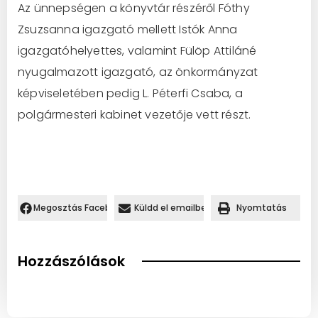
Az ünnepségen a könyvtár részéről Fóthy
Zsuzsanna igazgató mellett Istók Anna
igazgatóhelyettes, valamint Fülöp Attiláné
nyugalmazott igazgató, az önkormányzat
képviseletében pedig L. Péterfi Csaba, a
polgármesteri kabinet vezetője vett részt.
Megosztás Facebookon.
Küldd el emailben
Nyomtatás
Hozzászólások