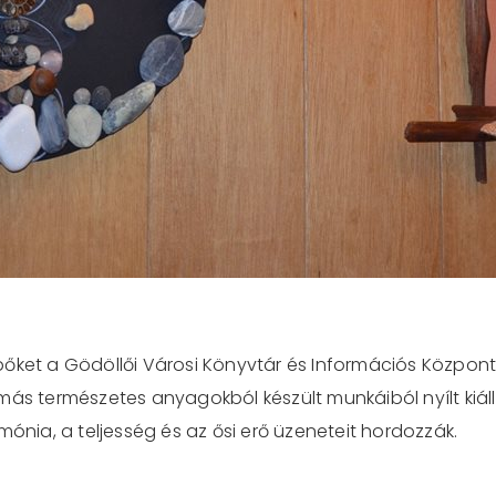
pőket a Gödöllői Városi Könyvtár és Információs Közpon
ás természetes anyagokból készült munkáiból nyílt kiállí
mónia, a teljesség és az ősi erő üzeneteit hordozzák.