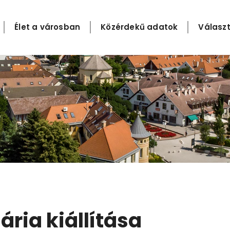
Élet a városban
Közérdekű adatok
Választ
ria kiállítása