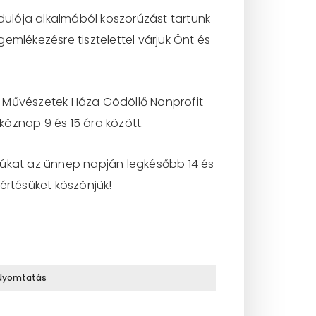
ulója alkalmából koszorúzást tartunk
emlékezésre tisztelettel várjuk Önt és
 a Művészetek Háza Gödöllő Nonprofit
öznap 9 és 15 óra között.
rúkat az ünnep napján legkésőbb 14 és
gértésüket köszönjük!
Nyomtatás