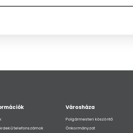
formációk
Városháza
k
Polgármesteri köszöntő
érdekű telefonszámok
Önkormányzat