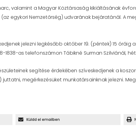
rc, valamint a Magyar Köztársaság kikiáltásának évford
a (az egykori Nemzetőrség) udvarának bejáratánál. A meg
kedjenek jelezni legkésőbb október 19. (péntek) 15 óráig
8-1838-as telefonszámon Tábikné Surman Szilviánál, hétk
észületeinek segítése érdekében szíveskedjenek a koszo
lla) juttatni, megérkezésüket munkatársainknak jelezni. Me
Küldd el emailben