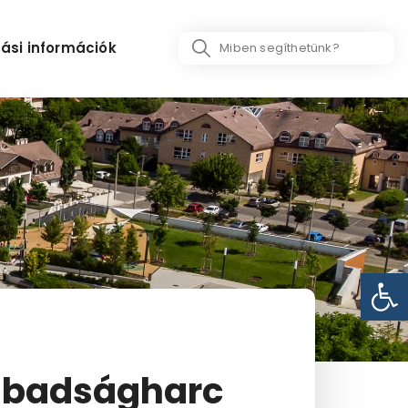
Search
ási információk
...
Eszk
zabadságharc