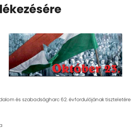
ékezésére
rradalom és szabadságharc 62. évfordulójának tiszteleté
ra