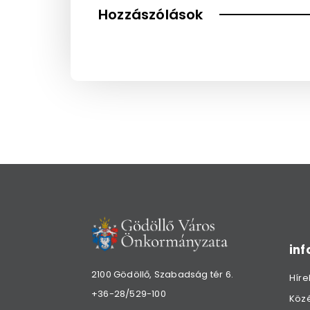
Hozzászólások
in
2100 Gödöllő, Szabadság tér 6.
Híre
+36-28/529-100
Köz