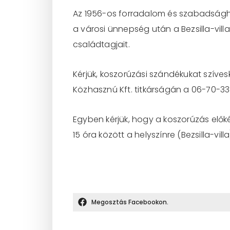
Az 1956-os forradalom és szabadságha
a városi ünnepség után a Bezsilla-vill
családtagjait.
Kérjük, koszorúzási szándékukat szíves
Közhasznú Kft. titkárságán a 06-70-33
Egyben kérjük, hogy a koszorúzás elők
15 óra között a helyszínre (Bezsilla-vi
Megosztás Facebookon.