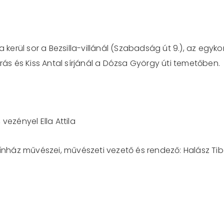
erül sor a Bezsilla-villánál (Szabadság út 9.), az egyko
drás és Kiss Antal sírjánál a Dózsa György úti temetőben.
vezényel Ella Attila
áz művészei, művészeti vezető és rendező: Halász Tibor