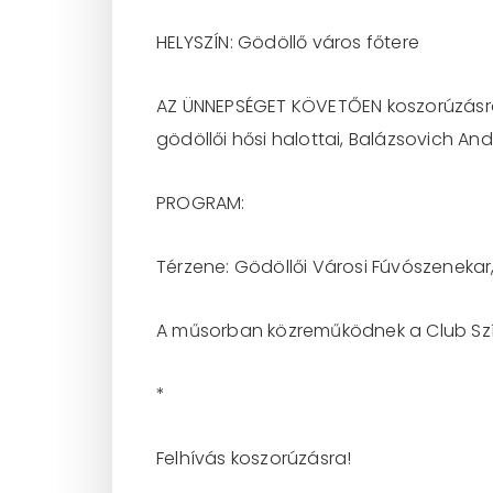
HELYSZÍN: Gödöllő város főtere
AZ ÜNNEPSÉGET KÖVETŐEN koszorúzásra k
gödöllői hősi halottai, Balázsovich An
PROGRAM:
Térzene: Gödöllői Városi Fúvószenekar, 
A műsorban közreműködnek a Club Szính
*
Felhívás koszorúzásra!