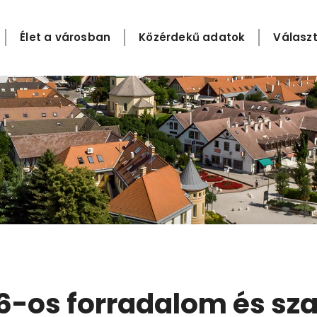
Élet a városban
Közérdekű adatok
Választ
6-os forradalom és s