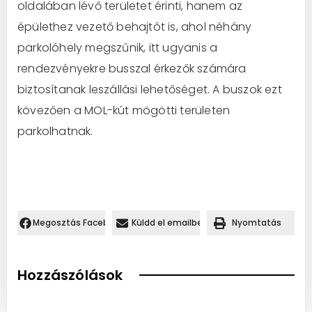
oldalában lévő területet érinti, hanem az
épülethez vezető behajtót is, ahol néhány
parkolóhely megszűnik, itt ugyanis a
rendezvényekre busszal érkezők számára
biztosítanak leszállási lehetőséget. A buszok ezt
kövezően a MOL-kút mögötti területen
parkolhatnak.
Megosztás Facebookon.
Küldd el emailben
Nyomtatás
Hozzászólások