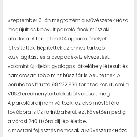
Szeptember 6-án megtörtént a Művészetek Háza
megújult és kibővült parkolójának műszaki
átadása. A területen 104 új parkolóhelyet
létesítettek, kiépítették az ehhez tartozó
közvilágítást és a csapadékvíz elvezetést,
valamint új kijelölt gyalogos-átkelőhely létesült és
hamarosan több mint húsz fát is beültetnek. A
beruházás bruttó 98.232.836 forintba került, ami a
VÜSZI eredménytartalékából valósult meg.
A parkolási díj nem változik: az első másfél óra
továbbra is tíz forintba kerül, ezt követően pedig
a városi 240 ft/óra díj lép életbe.
A mostani fejlesztés nemcsak a Művészetek Háza