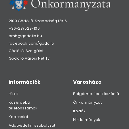
2100 Gödöllő, Szabadság tér 6.
+36-28/529-100
pmh@godollo.hu
facebook.com/godollo
Gödöllői Szolgálat
Gödöllő Városi Net Tv
információk
Városháza
Hírek
Polgármesteri köszöntő
Közérdekű
Önkormányzat
telefonszámok
Irodák
Kapcsolat
Hirdetmények
Adatvédelmi szabályzat