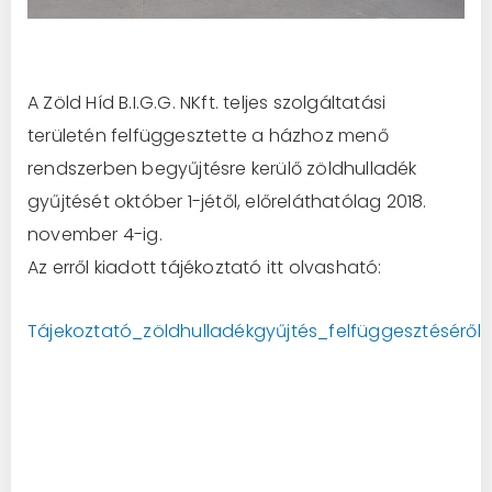
A Zöld Híd B.I.G.G. NKft. teljes szolgáltatási
területén felfüggesztette a házhoz menő
rendszerben begyűjtésre kerülő zöldhulladék
gyűjtését október 1-jétől, előreláthatólag 2018.
november 4-ig.
Az erről kiadott tájékoztató itt olvasható:
Tájekoztató_zöldhulladékgyűjtés_felfüggesztéséről