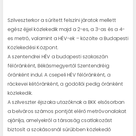
Szilveszterkor a sűrített felszíni járatok mellett
egész éjjel közlekedik majd a 2-es, a 3-as és a 4-
es metró, valamint a HÉV-ek – közölte a Budapesti
Közlekedési Központ.
A szentendrei HÉV a budapesti szakaszán
félóránként, Békásmegyertől Szentendréig
óránként indul. A csepeli HÉV félóránként, a
ráckevei kétóránként, a gödöllői pedig óránként
közlekedik.
A szilveszter éjszaka utazóknak a BKK elsősorban
a belváros számos pontját elérő metróvonalakat
ajánlja, amelyekről a társaság csatlakozást
biztosít a szokásosnál sűrűbben közlekedő