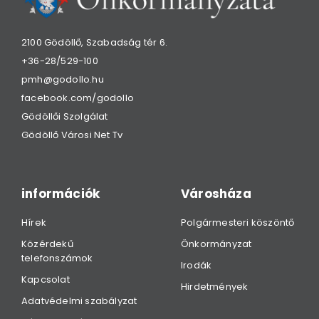
2100 Gödöllő, Szabadság tér 6.
+36-28/529-100
pmh@godollo.hu
facebook.com/godollo
Gödöllői Szolgálat
Gödöllő Városi Net Tv
információk
Városháza
Hírek
Polgármesteri köszöntő
Közérdekű
Önkormányzat
telefonszámok
Irodák
Kapcsolat
Hirdetmények
Adatvédelmi szabályzat