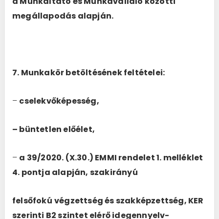
a Munkáltató és Munkavállaló közötti
megállapodás alapján.
7. Munkakör betöltésének feltételei:
–
cselekvőképesség,
– büntetlen előélet,
–
a 39/2020. (X.30.) EMMI rendelet 1. melléklet
4. pontja alapján, szakirányú
felsőfokú
végzettség és szakképzettség, KER
szerinti B2 szintet elérő idegennyelv-