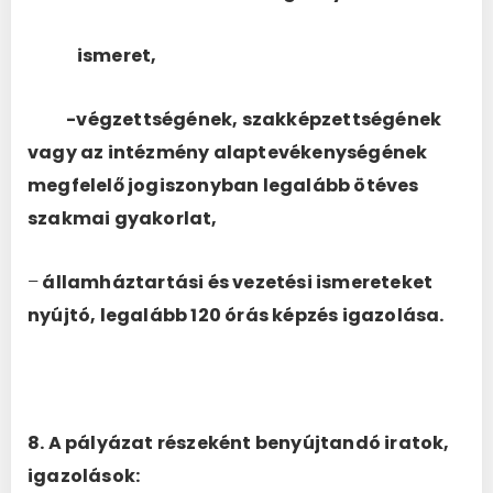
ismeret,
-végzettségének, szakképzettségének
vagy az intézmény alaptevékenységének
megfelelő jogiszonyban legalább ötéves
szakmai gyakorlat,
–
államháztartási és vezetési ismereteket
nyújtó, legalább 120 órás képzés igazolása.
8. A pályázat részeként benyújtandó iratok,
igazolások: