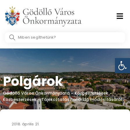
Skip
to
content
Search
...
Eszk
Polgárok
Gödöllő Város Önkormányzata
Közbeszerzések
-
-
Közbeszerzések – Tájékoztatás határidő módosításáról
2018. április 21.