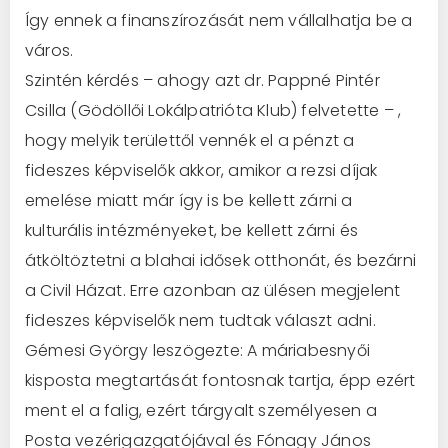
Így ennek a finanszírozását nem vállalhatja be a
város.
Szintén kérdés – ahogy azt dr. Pappné Pintér
Csilla (Gödöllői Lokálpatrióta Klub) felvetette – ,
hogy melyik területtől vennék el a pénzt a
fideszes képviselők akkor, amikor a rezsi díjak
emelése miatt már így is be kellett zárni a
kulturális intézményeket, be kellett zárni és
átköltöztetni a blahai idősek otthonát, és bezárni
a Civil Házat. Erre azonban az ülésen megjelent
fideszes képviselők nem tudtak választ adni.
Gémesi György leszögezte: A máriabesnyői
kisposta megtartását fontosnak tartja, épp ezért
ment el a falig, ezért tárgyalt személyesen a
Posta vezérigazgatójával és Fónagy János