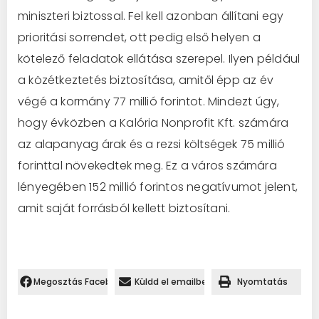
miniszteri biztossal. Fel kell azonban állítani egy
prioritási sorrendet, ott pedig első helyen a
kötelező feladatok ellátása szerepel. Ilyen például
a közétkeztetés biztosítása, amitől épp az év
végé a kormány 77 millió forintot. Mindezt úgy,
hogy évközben a Kalória Nonprofit Kft. számára
az alapanyag árak és a rezsi költségek 75 millió
forinttal növekedtek meg. Ez a város számára
lényegében 152 millió forintos negatívumot jelent,
amit saját forrásból kellett biztosítani.
Megosztás Facebookon.
Küldd el emailben
Nyomtatás