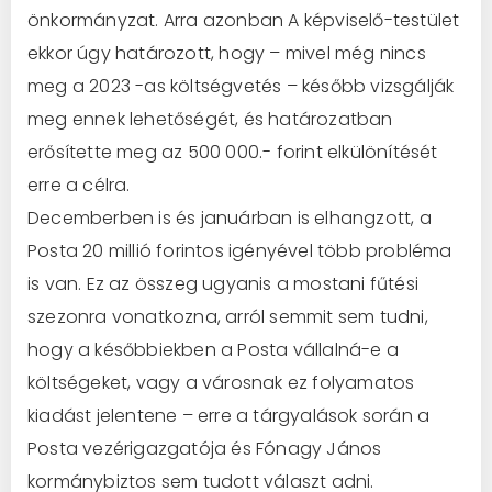
önkormányzat. Arra azonban A képviselő-testület
ekkor úgy határozott, hogy – mivel még nincs
meg a 2023 -as költségvetés – később vizsgálják
meg ennek lehetőségét, és határozatban
erősítette meg az 500 000.- forint elkülönítését
erre a célra.
Decemberben is és januárban is elhangzott, a
Posta 20 millió forintos igényével több probléma
is van. Ez az összeg ugyanis a mostani fűtési
szezonra vonatkozna, arról semmit sem tudni,
hogy a későbbiekben a Posta vállalná-e a
költségeket, vagy a városnak ez folyamatos
kiadást jelentene – erre a tárgyalások során a
Posta vezérigazgatója és Fónagy János
kormánybiztos sem tudott választ adni.