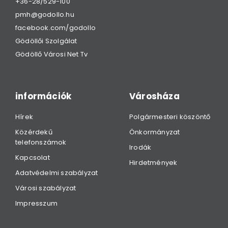
+36-28/529-100
pmh@godollo.hu
facebook.com/godollo
Gödöllői Szolgálat
Gödöllő Városi Net Tv
információk
Városháza
Hírek
Polgármesteri köszöntő
Közérdekű
Önkormányzat
telefonszámok
Irodák
Kapcsolat
Hirdetmények
Adatvédelmi szabályzat
Városi szabályzat
Impresszum