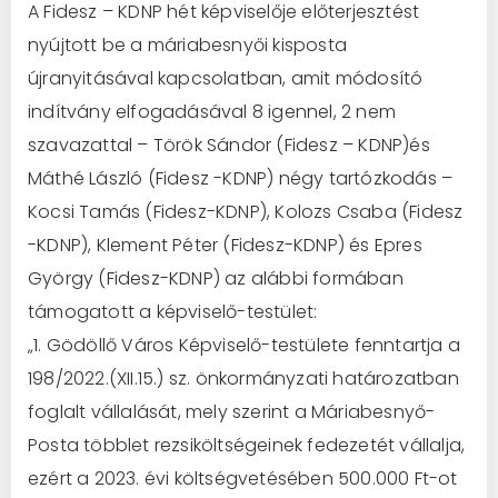
A Fidesz – KDNP hét képviselője előterjesztést
nyújtott be a máriabesnyői kisposta
újranyitásával kapcsolatban, amit módosító
indítvány elfogadásával 8 igennel, 2 nem
szavazattal – Török Sándor (Fidesz – KDNP)és
Máthé László (Fidesz -KDNP) négy tartózkodás –
Kocsi Tamás (Fidesz-KDNP), Kolozs Csaba (Fidesz
-KDNP), Klement Péter (Fidesz-KDNP) és Epres
György (Fidesz-KDNP) az alábbi formában
támogatott a képviselő-testület:
„1. Gödöllő Város Képviselő-testülete fenntartja a
198/2022.(XII.15.) sz. önkormányzati határozatban
foglalt vállalását, mely szerint a Máriabesnyő-
Posta többlet rezsiköltségeinek fedezetét vállalja,
ezért a 2023. évi költségvetésében 500.000 Ft-ot