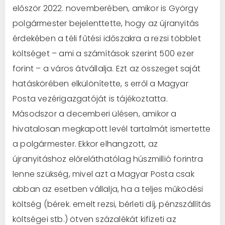
először 2022. novemberében, amikor is György
polgármester bejelenttette, hogy az újranyitás
érdekében a téli fűtési időszakra a rezsi többlet
költséget – ami a számítások szerint 500 ezer
forint – a város átvállalja. Ezt az összeget saját
hatáskörében elkülönítette, s erről a Magyar
Posta vezérigazgatóját is tájékoztatta.
Másodszor a decemberi ülésen, amikor a
hivatalosan megkapott levél tartalmát ismertette
a polgármester. Ekkor elhangzott, az
újranyitáshoz előreláthatólag húszmillió forintra
lenne szükség, mivel azt a Magyar Posta csak
abban az esetben vállalja, ha a teljes működési
költség (bérek. emelt rezsi, bérleti díj, pénzszállítás
költségei stb.) ötven százalékát kifizeti az