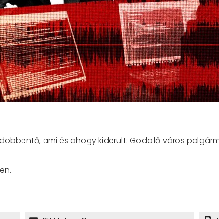
bbentő, ami és ahogy kiderült: Gödöllő város polgárme
en.