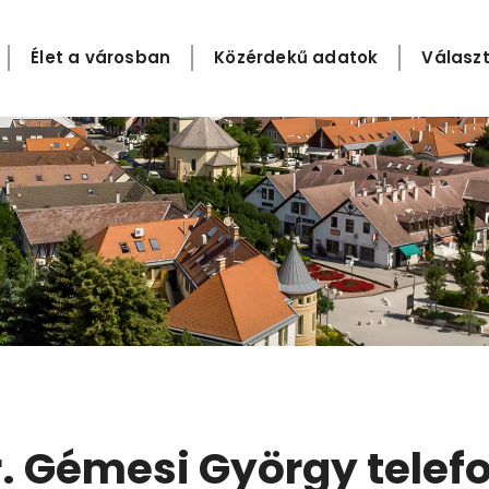
Élet a városban
Közérdekű adatok
Választ
r. Gémesi György telef