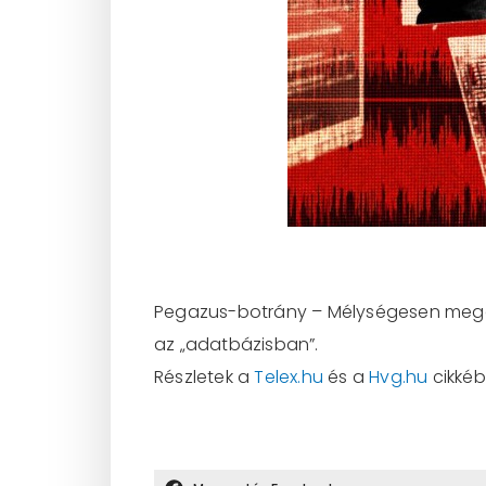
Pegazus-botrány – Mélységesen megdö
az „adatbázisban”.
Részletek a
Telex.hu
és a
Hvg.hu
cikkéb