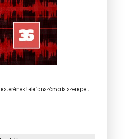
sterének telefonszáma is szerepelt