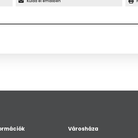
Küldd el emailben
formációk
Városháza