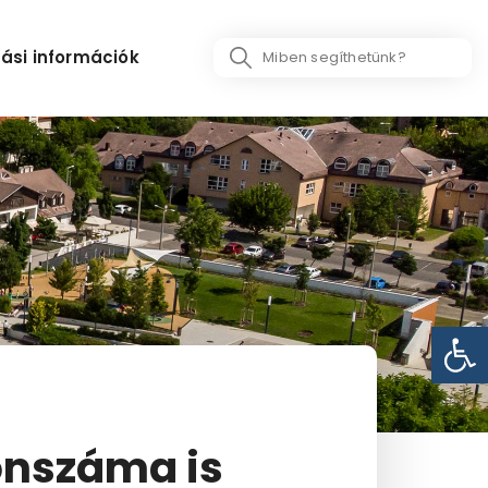
Search
ási információk
...
Eszk
onszáma is