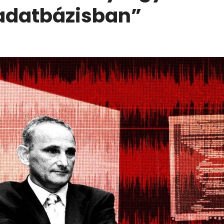
„adatbázisban”