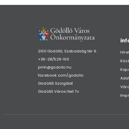
in
2100 Gödöllő, Szabadság tér 6.
Híre
+36-28/529-100
Köz
pmh@godollo.hu
Kap
facebook.com/godollo
Adat
Gödöllői Szolgálat
Váro
Gödöllő Városi Net Tv
Imp