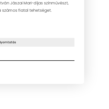
stván Jászai Mari-díjas színművészt,
á számos fiatal tehetséget.
Nyomtatás