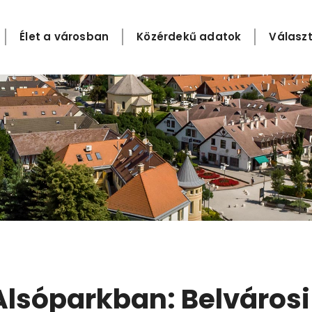
Élet a városban
Közérdekű adatok
Választ
lsóparkban: Belváros