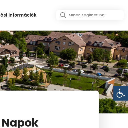
Search
ási információk
...
Eszk
i Napok