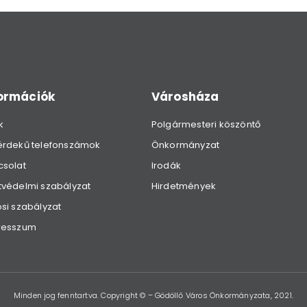
formációk
Városháza
k
Polgármesteri köszöntő
érdekű telefonszámok
Önkormányzat
csolat
Irodák
védelmi szabályzat
Hirdetmények
si szabályzat
resszum
Minden jog fenntartva. Copyright © – Gödöllő Város Önkormányzata, 2021.