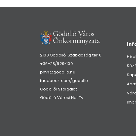
in
2100 Gödöllő, Szabadság tér 6.
Híre
+36-28/529-100
Köz
pmh@godollo.hu
Kap
facebook.com/godollo
Adat
Gödöllői Szolgálat
Váro
Gödöllő Városi Net Tv
Imp