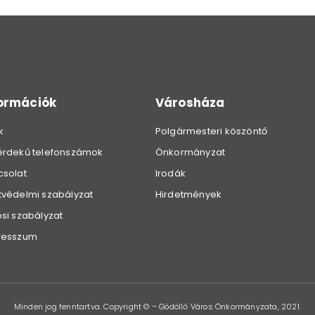
formációk
Városháza
k
Polgármesteri köszöntő
érdekű telefonszámok
Önkormányzat
csolat
Irodák
védelmi szabályzat
Hirdetmények
si szabályzat
resszum
Minden jog fenntartva. Copyright © – Gödöllő Város Önkormányzata, 2021.