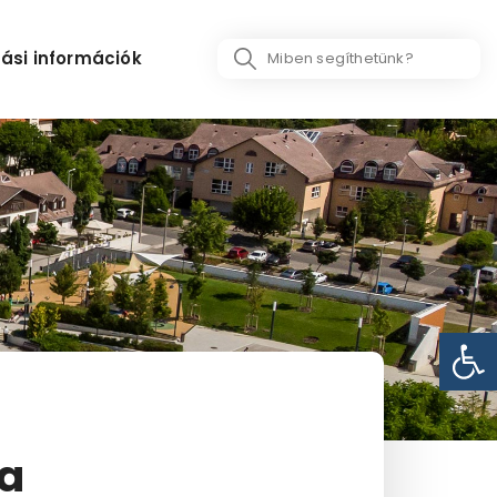
Search
ási információk
...
Eszk
 a