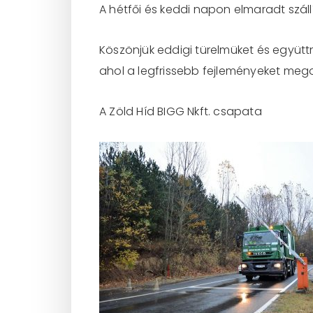
A hétfői és keddi napon elmaradt szállí
Köszönjük eddigi türelmüket és együtt
ahol a legfrissebb fejleményeket mego
A Zöld Híd BIGG Nkft. csapata