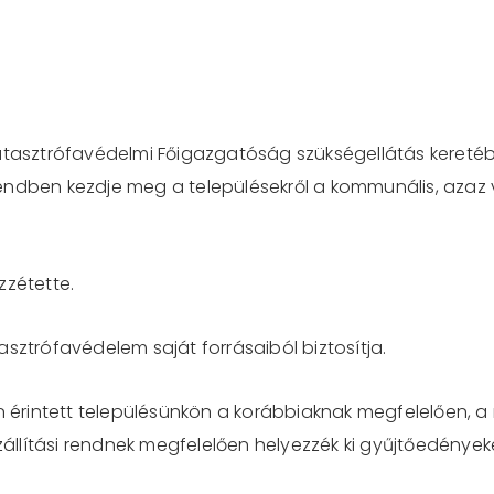
atasztrófavédelmi Főigazgatóság szükségellátás keretébe
endben kezdje meg a településekről a kommunális, azaz 
zzétette.
sztrófavédelem saját forrásaiból biztosítja.
en érintett településünkön a korábbiaknak megfelelően,
zállítási rendnek megfelelően helyezzék ki gyűjtőedényeke