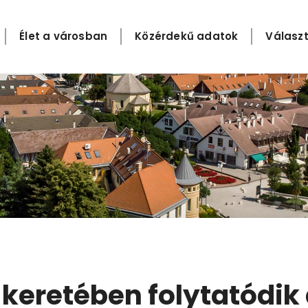
Élet a városban
Közérdekű adatok
Választ
 keretében folytatódik