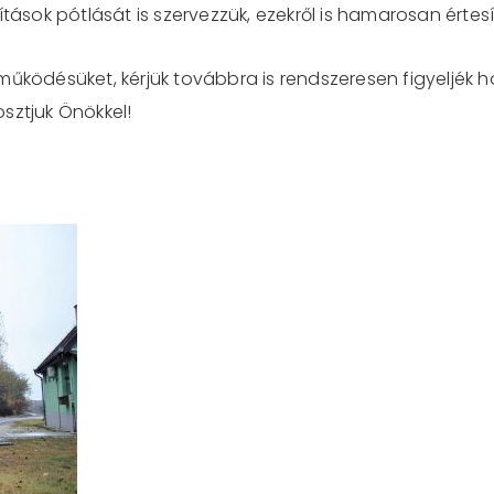
tások pótlását is szervezzük, ezekről is hamarosan értesí
működésüket, kérjük továbbra is rendszeresen figyeljék
sztjuk Önökkel!