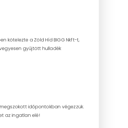
n kötelezte a Zöld Híd BIGG Nkft-t,
vegyesen gyűjtött hulladék
 a megszokott időpontokban végezzük.
t az ingatlan elé!