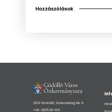
Hozzászólások
in
2100 Gödöllő, Szabadság tér 6.
Híre
+36-28/529-100
Köz