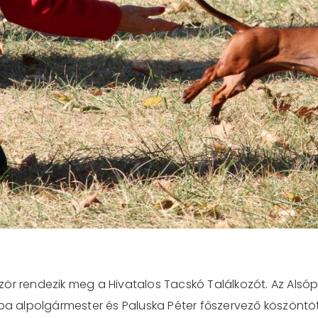
ör rendezik meg a Hivatalos Tacskó Találkozót. Az Alsóp
aba alpolgármester és Paluska Péter főszervező köszöntöt