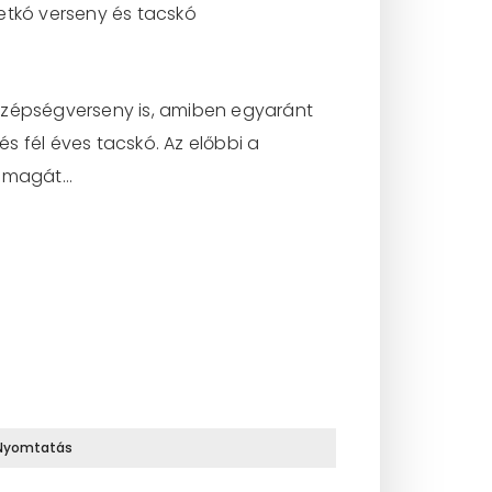
etkó verseny és tacskó
s szépségverseny is, amiben egyaránt
és fél éves tacskó. Az előbbi a
a magát…
Nyomtatás