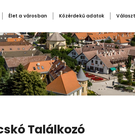
Élet a városban
Közérdekű adatok
Választ
cskó Találkozó