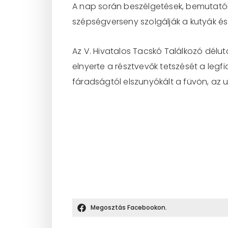
A nap során beszélgetések, bemutatók,
szépségverseny szolgálják a kutyák é
Az V. Hivatalos Tacskó Találkozó délut
elnyerte a résztvevők tetszését a legfi
fáradságtól elszunyókált a füvön, az
Megosztás Facebookon.