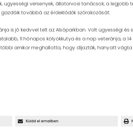
 ügyességi versenyek, állatorvosi tanácsok, a legjobb t
s gazdáik továbbá az érdeklődők szórakozását.
ánja is jó kedvvel telt az Alsóparkban. Volt ügyességi é
atalabb, 11 hónapos kölyökkutya és a nap veteránja, a 14 
 utóbbi amikor meghallotta, hogy díjazták, hanyatt vágt
Küldd el emailben