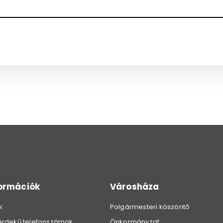
formációk
Városháza
k
Polgármesteri köszöntő
érdekű telefonszámok
Önkormányzat