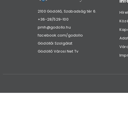
in
2100 Gödöllő, Szabadság tér 6.
Híre
+36-28/529-100
Köz
pmh@godollo.hu
Kap
facebook.com/godollo
Adat
Gödöllői Szolgálat
Váro
Gödöllő Városi Net Tv
Imp