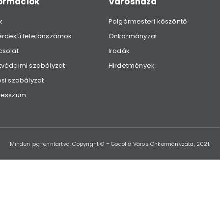
formációk
Városháza
k
Polgármesteri köszöntő
érdekű telefonszámok
Önkormányzat
csolat
Irodák
védelmi szabályzat
Hirdetmények
si szabályzat
resszum
Minden jog fenntartva. Copyright © – Gödöllő Város Önkormányzata, 2021.