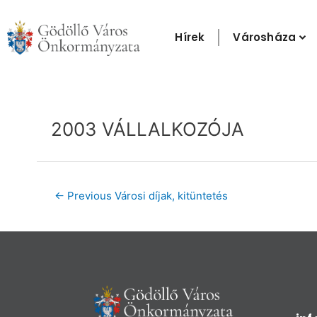
Skip
to
Hírek
Városháza
content
Post
navigation
2003 VÁLLALKOZÓJA
←
Previous Városi díjak, kitüntetés