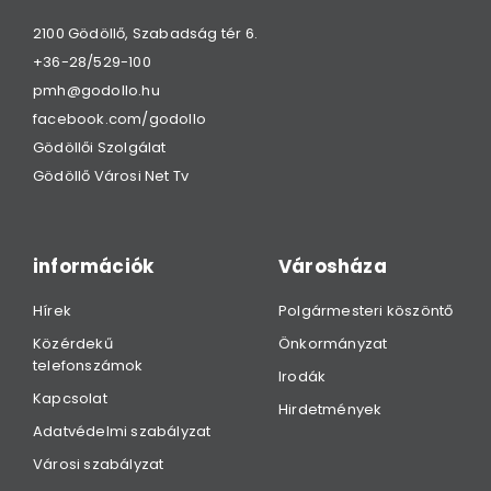
2100 Gödöllő, Szabadság tér 6.
+36-28/529-100
pmh@godollo.hu
facebook.com/godollo
Gödöllői Szolgálat
Gödöllő Városi Net Tv
információk
Városháza
Hírek
Polgármesteri köszöntő
Közérdekű
Önkormányzat
telefonszámok
Irodák
Kapcsolat
Hirdetmények
Adatvédelmi szabályzat
Városi szabályzat