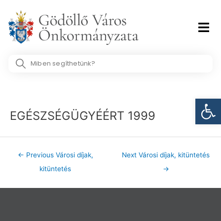
Skip
to
content
Search
...
Post
Eszk
navigation
EGÉSZSÉGÜGYÉÉRT 1999
←
Previous Városi díjak,
Next Városi díjak, kitüntetés
kitüntetés
→