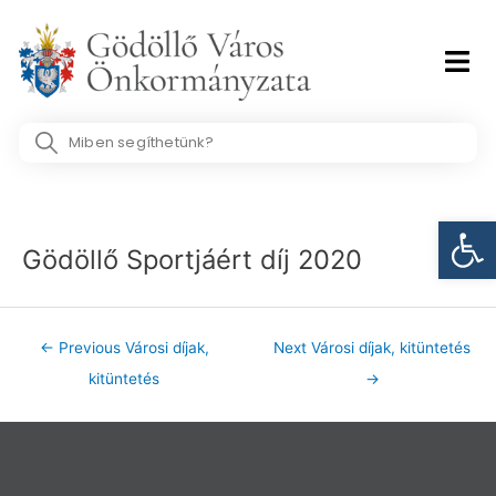
Skip
to
content
Search
...
Post
Eszk
navigation
Gödöllő Sportjáért díj 2020
←
Previous Városi díjak,
Next Városi díjak, kitüntetés
kitüntetés
→