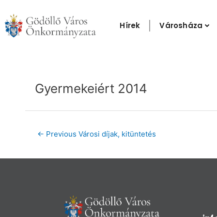
Skip
to
Hírek
Városháza
content
Post
navigation
Gyermekeiért 2014
←
Previous Városi díjak, kitüntetés