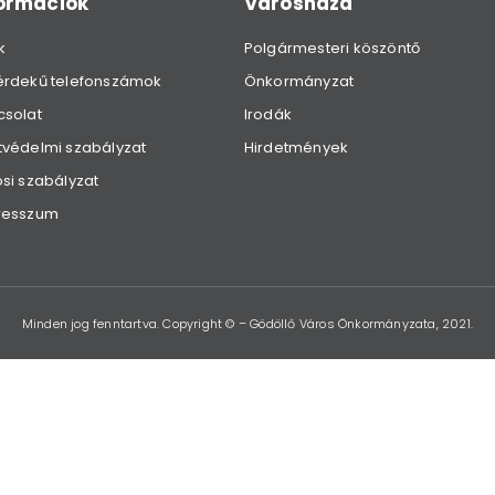
formációk
Városháza
k
Polgármesteri köszöntő
érdekű telefonszámok
Önkormányzat
csolat
Irodák
védelmi szabályzat
Hirdetmények
si szabályzat
resszum
Minden jog fenntartva. Copyright © – Gödöllő Város Önkormányzata, 2021.