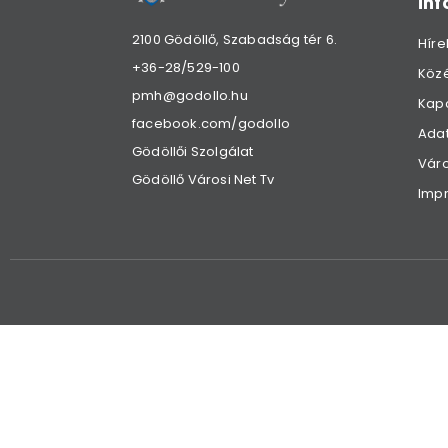
in
2100 Gödöllő, Szabadság tér 6.
Híre
+36-28/529-100
Köz
pmh@godollo.hu
Kap
facebook.com/godollo
Adat
Gödöllői Szolgálat
Váro
Gödöllő Városi Net Tv
Imp