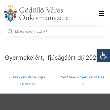
Skip
to
content
Search
...
Post
Eszk
navigation
Gyermekeiért, Ifjúságáért díj 2021
←
Previous Városi díjak,
Next Városi díjak, kitüntetés
kitüntetés
→