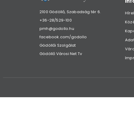
in
2100 Gödöllő, Szabadság tér 6.
Híre
+36-28/529-100
Köz
pmh@godollo.hu
Kap
facebook.com/godollo
Adat
Gödöllői Szolgálat
Váro
Gödöllő Városi Net Tv
Imp