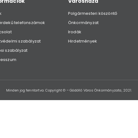
formációk
Városháza
k
Polgármesteri köszöntő
érdekű telefonszámok
Önkormányzat
csolat
Irodák
védelmi szabályzat
Hirdetmények
si szabályzat
resszum
Minden jog fenntartva. Copyright © – Gödöllő Város Önkormányzata, 2021.