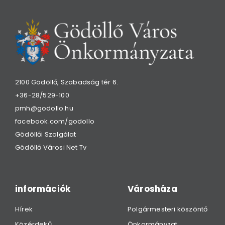
2100 Gödöllő, Szabadság tér 6.
+36-28/529-100
pmh@godollo.hu
facebook.com/godollo
Gödöllői Szolgálat
Gödöllő Városi Net Tv
információk
Városháza
Hírek
Polgármesteri köszöntő
Közérdekű
Önkormányzat