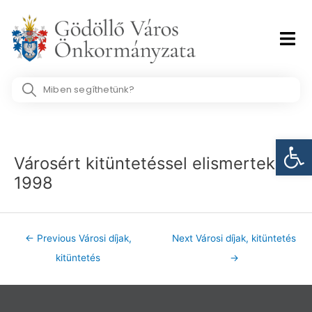
Skip
to
content
Search
...
Post
Eszk
navigation
Városért kitüntetéssel elismertek
1998
←
Previous Városi díjak,
Next Városi díjak, kitüntetés
kitüntetés
→