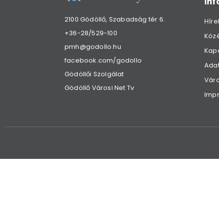
in
2100 Gödöllő, Szabadság tér 6.
Híre
+36-28/529-100
Köz
pmh@godollo.hu
Kap
facebook.com/godollo
Adat
Gödöllői Szolgálat
Váro
Gödöllő Városi Net Tv
Imp