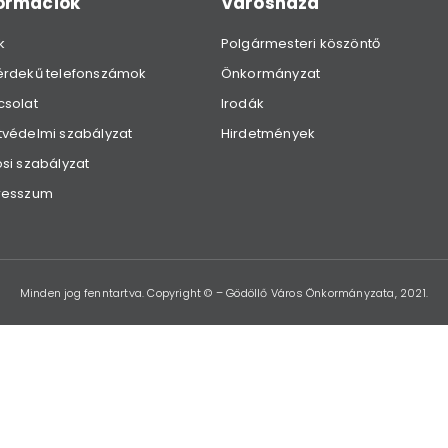
formációk
Városháza
k
Polgármesteri köszöntő
érdekű telefonszámok
Önkormányzat
csolat
Irodák
védelmi szabályzat
Hirdetmények
si szabályzat
resszum
Minden jog fenntartva. Copyright © – Gödöllő Város Önkormányzata, 2021.