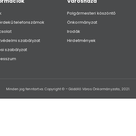
formációk
Városháza
k
Polgármesteri köszöntő
érdekű telefonszámok
Önkormányzat
csolat
Irodák
védelmi szabályzat
Hirdetmények
si szabályzat
resszum
Minden jog fenntartva. Copyright © – Gödöllő Város Önkormányzata, 2021.