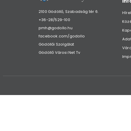
in
2100 Gödöllő, Szabadság tér 6.
Híre
+36-28/529-100
Köz
pmh@godollo.hu
Kap
facebook.com/godollo
Adat
Gödöllői Szolgálat
Váro
Gödöllő Városi Net Tv
Imp