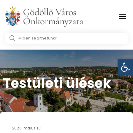
Skip
to
content
Search
...
Eszk
Testületi ülések​
2020. május 13.