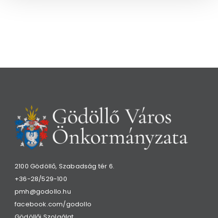
2100 Gödöllő, Szabadság tér 6.
+36-28/529-100
pmh@godollo.hu
facebook.com/godollo
Gödöllői Szolgálat