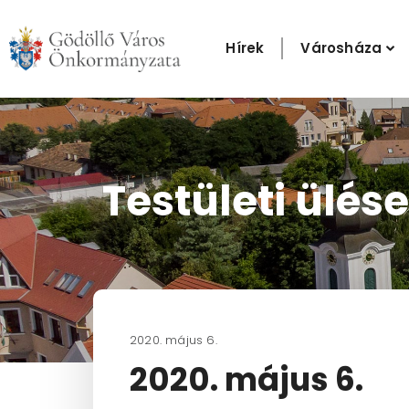
Skip
to
Hírek
Városháza
content
Testületi ülése
2020. május 6.
2020. május 6.