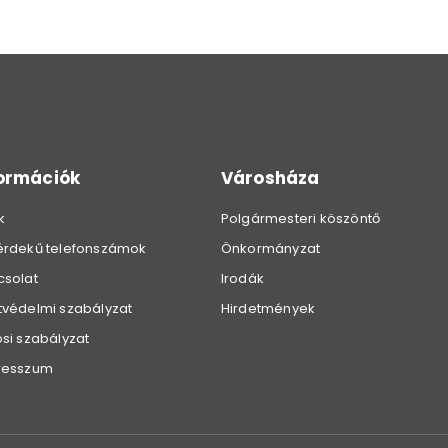
formációk
Városháza
k
Polgármesteri köszöntő
érdekű telefonszámok
Önkormányzat
csolat
Irodák
védelmi szabályzat
Hirdetmények
si szabályzat
resszum