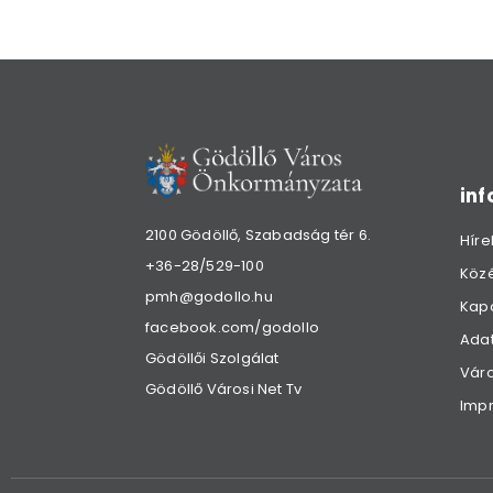
in
2100 Gödöllő, Szabadság tér 6.
Híre
+36-28/529-100
Köz
pmh@godollo.hu
Kap
facebook.com/godollo
Adat
Gödöllői Szolgálat
Váro
Gödöllő Városi Net Tv
Imp