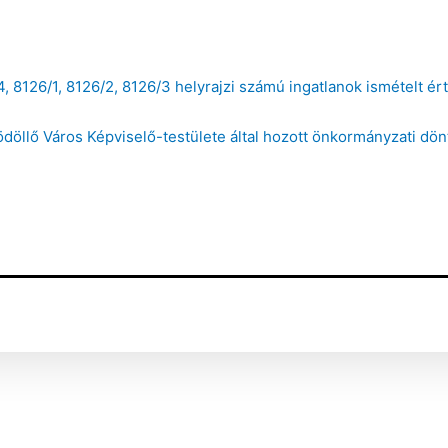
4, 8126/1, 8126/2, 8126/3 helyrajzi számú ingatlanok ismételt ér
ödöllő Város Képviselő-testülete által hozott önkormányzati d