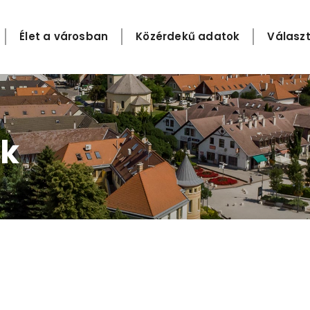
Élet a városban
Közérdekű adatok
Választ
k​