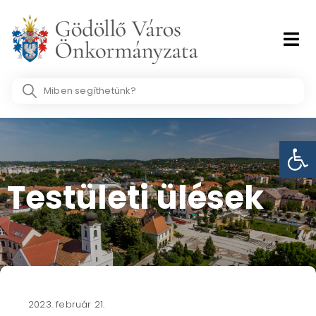
Skip
to
content
Search
...
Eszk
Testületi ülések​
2023. február 21.