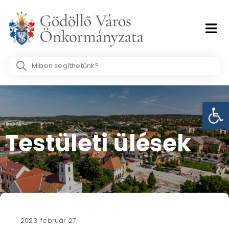
Skip
to
content
Search
...
Eszk
Testületi ülések​
2023. február 27.