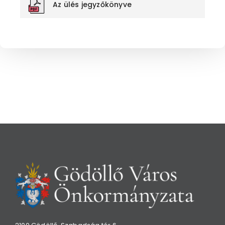
Az ülés jegyzőkönyve