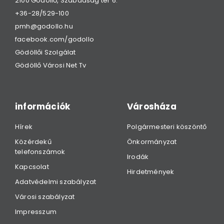
2100 Gödöllő, Szabadság tér 6.
+36-28/529-100
pmh@godollo.hu
facebook.com/godollo
Gödöllői Szolgálat
Gödöllő Városi Net Tv
információk
Városháza
Hírek
Polgármesteri köszöntő
Közérdekű
Önkormányzat
telefonszámok
Irodák
Kapcsolat
Hirdetmények
Adatvédelmi szabályzat
Városi szabályzat
Impresszum