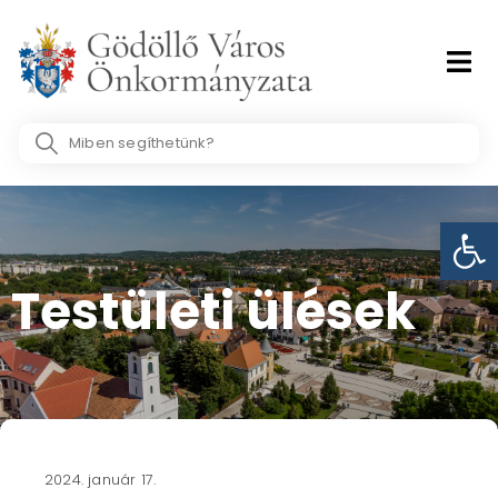
Skip
to
content
Search
...
Eszk
Testületi ülések​
2024. január 17.