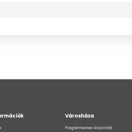
formációk
Városháza
k
Polgármesteri köszöntő