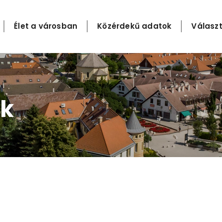
Élet a városban
Közérdekű adatok
Választ
k​