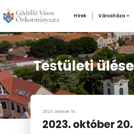
Skip
to
Hírek
Városháza
content
Testületi ülése
2023. október 13.
2023. október 20.