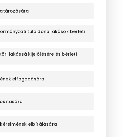
határozására
kormányzati tulajdonú lakások bérleti
ri lakássá kijelölésére és bérleti
ésének elfogadására
dosítására
 kérelmének elbírálására