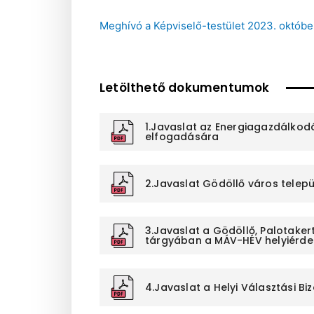
Meghívó a Képviselő-testület 2023. októbe
Letölthető dokumentumok
1.Javaslat az Energiagazdálkodá
elfogadására
2.Javaslat Gödöllő város telep
3.Javaslat a Gödöllő, Palotakert
tárgyában a MÁV-HÉV helyiérde
4.Javaslat a Helyi Választási 