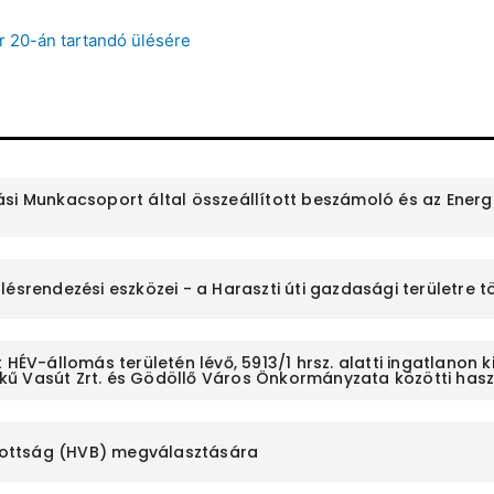
r 20-án tartandó ülésére
si Munkacsoport által összeállított beszámoló és az Energi
ülésrendezési eszközei - a Haraszti úti gazdasági területr
 HÉV-állomás területén lévő, 5913/1 hrsz. alatti ingatlanon 
kű Vasút Zrt. és Gödöllő Város Önkormányzata közötti ha
Bizottság (HVB) megválasztására