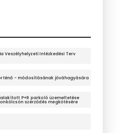
a Veszélyhelyzeti Intézkedési Terv
e történő - módosításának jóváhagyására
kialakított P+R parkoló üzemeltetése
szonkölcsön szerződés megkötésére