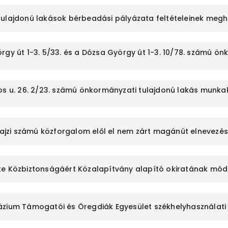
tulajdonú lakások bérbeadási pályázata feltételeinek meg
rgy út 1-3. 5/33. és a Dózsa György út 1-3. 10/78. számú ön
os u. 26. 2/23. számú önkormányzati tulajdonú lakás munkakö
lyrajzi számú közforgalom elől el nem zárt magánút elnevez
ke Közbiztonságáért Közalapítvány alapító okiratának mó
ázium Támogatói és Öregdiák Egyesület székhelyhasználati