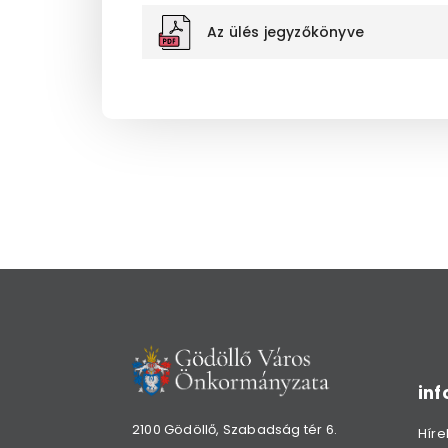
Az ülés jegyzőkönyve
in
2100 Gödöllő, Szabadság tér 6.
Híre