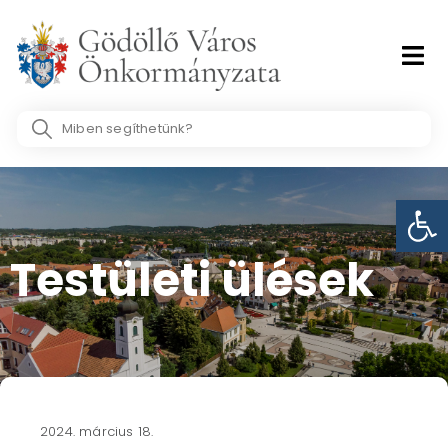
Skip
to
content
Search
...
Eszk
Testületi ülések​
2024. március 18.