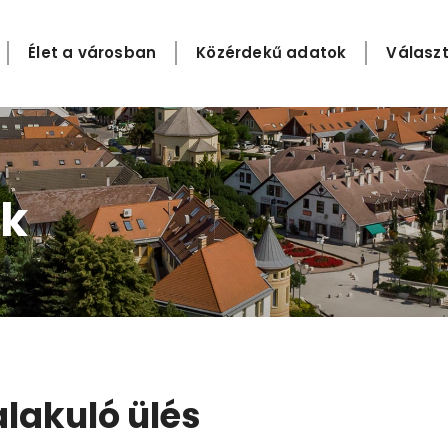
Élet a városban
Közérdekű adatok
Választ
k​
alakuló ülés