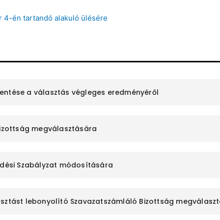
r 4-én tartandó alakuló ülésére
jelentése a választás végleges eredményéről
 Bizottság megválasztására
ködési Szabályzat módosítására
asztást lebonyolító Szavazatszámláló Bizottság megválasz