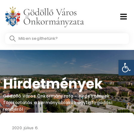
Skip
to
content
Search
...
Eszk
Hirdetmények
Gödöllő Város Önkormányzata
Hirdetmények
-
-
Tájékoztatás a kormányablakok ügyfélfogadási
rendjéről
2020. július 6.