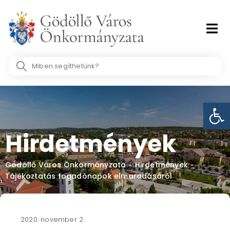
Skip
to
content
Search
...
Eszk
Hirdetmények
Gödöllő Város Önkormányzata
Hirdetmények
-
-
Tájékoztatás fogadónapok elmaradásáról
2020. november 2.