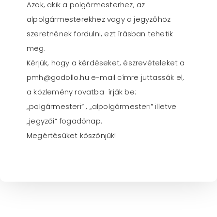
Azok, akik a polgármesterhez, az
alpolgármesterekhez vagy a jegyzőhöz
szeretnének fordulni, ezt írásban tehetik
meg.
Kérjük, hogy a kérdéseket, észrevételeket a
pmh@godollo.hu e-mail címre juttassák el,
a közlemény rovatba írják be:
„polgármesteri” , „alpolgármesteri” illetve
„jegyzői” fogadónap.
Megértésüket köszönjük!