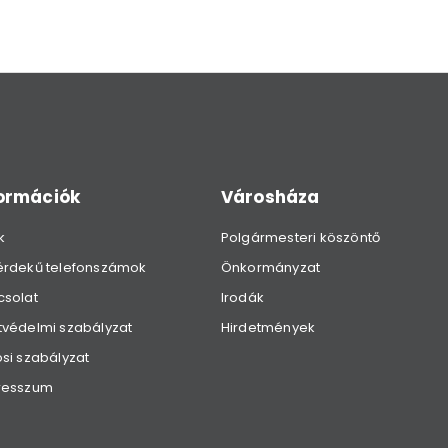
formációk
Városháza
k
Polgármesteri köszöntő
érdekű telefonszámok
Önkormányzat
csolat
Irodák
védelmi szabályzat
Hirdetmények
si szabályzat
resszum