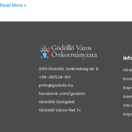
Read More »
in
2100 Gödöllő, Szabadság tér 6.
Híre
+36-28/529-100
Köz
pmh@godollo.hu
Kap
facebook.com/godollo
Adat
Gödöllői Szolgálat
Váro
Gödöllő Városi Net Tv
Imp