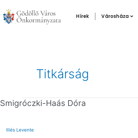
Skip
to
Hírek
Városháza
content
Titkárság
Smigróczki-
Smigróczki-Haás Dóra
Haás
Dóra
Illés Levente