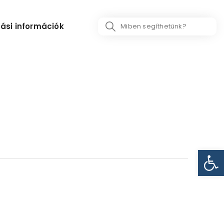
Search
ási információk
...
Eszk