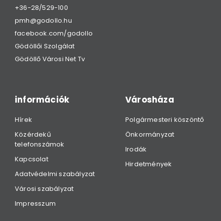
+36-28/529-100
pmh@godollo.hu
facebook.com/godollo
Gödöllői Szolgálat
Gödöllő Városi Net Tv
információk
Városháza
Hírek
Polgármesteri köszöntő
Közérdekű
Önkormányzat
telefonszámok
Irodák
Kapcsolat
Hirdetmények
Adatvédelmi szabályzat
Városi szabályzat
Impresszum