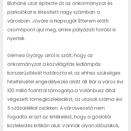
Blaháné utat építette át az önkormányzat és
parkolókat is létesített nagy számban a
városban. Jövőre a Napsugár Étterem előtti
csomópont újul meg, amire pályázati forrást is
nyertek.
Gémesi György arról is szólt, hogy az
önkormányzat a közvilágítás ledlámpás
korszerűsítését határozta el; az ehhez szükséges
hitelfelvétel engedélyezés alatt áll. Bár a város évi
100 millió forinttal támogatja a Volánbusz által
végezett tömegközlekedést, az utasok száma évi
5 százalékkal csökken. A városvezető nem
fogadta el azt az értékelést, hogy a gödöllői
közlekedés kritikán aluli. Vannak olyan időszakok,