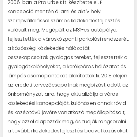
2006-ban a Pro Urbe Kft. készítette el. E
koncepció mentén állami és aktív helyi
szerepvállalással számos közlekedésfejlesztés
valósult meg. Megépült az M31-es autópálya,
fejlesztették a városközponti parkolási rendszerét,
a közösségi közlekedés hálózatát
összekapcsoltak gyalogos tereket, fejlesztették a
gyalogátkelőhelyeket, a kerékpáros hálózatot és
lámpás csomópontokat alakítottak ki. 2018 elején
az eredeti tervezőcsapatnak megbízást adott az
önkormányzat arra, hogy aktualizálja a város
közlekedési koncepcióját, különösen annak rövid-
és középtávú jövőre vonatkozó megállapításait,
hogy ezzel alapozzák meg, és tudják rangsorolni
a további közlekedésfejlesztési beavatkozásokat.