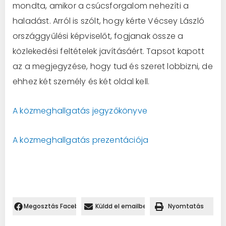
mondta, amikor a csúcsforgalom nehezíti a
haladást. Arról is szólt, hogy kérte Vécsey László
országgyűlési képviselőt, fogjanak össze a
közlekedési feltételek javításáért. Tapsot kapott
az a megjegyzése, hogy tud és szeret lobbizni, de
ehhez két személy és két oldal kell.
A közmeghallgatás jegyzőkönyve
A közmeghallgatás prezentációja
Megosztás Facebookon.
Küldd el emailben
Nyomtatás