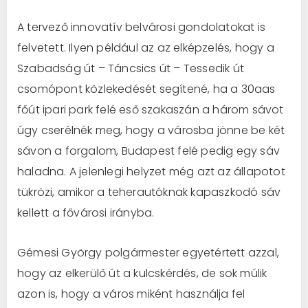
A tervező innovatív belvárosi gondolatokat is
felvetett. Ilyen például az az elképzelés, hogy a
Szabadság út – Táncsics út – Tessedik út
csomópont közlekedését segítené, ha a 30aas
főút ipari park felé eső szakaszán a három sávot
úgy cserélnék meg, hogy a városba jönne be két
sávon a forgalom, Budapest felé pedig egy sáv
haladna. A jelenlegi helyzet még azt az állapotot
tükrözi, amikor a teherautóknak kapaszkodó sáv
kellett a fővárosi irányba.
Gémesi György polgármester egyetértett azzal,
hogy az elkerülő út a kulcskérdés, de sok múlik
azon is, hogy a város miként használja fel