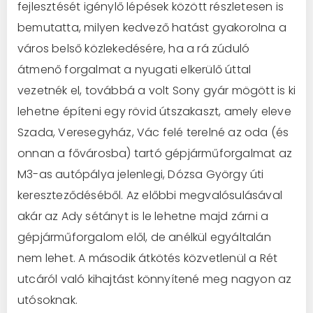
fejlesztését igénylő lépések között részletesen is
bemutatta, milyen kedvező hatást gyakorolna a
város belső közlekedésére, ha a rá zúduló
átmenő forgalmat a nyugati elkerülő úttal
vezetnék el, továbbá a volt Sony gyár mögött is ki
lehetne építeni egy rövid útszakaszt, amely eleve
Szada, Veresegyház, Vác felé terelné az oda (és
onnan a fővárosba) tartó gépjárműforgalmat az
M3-as autópálya jelenlegi, Dózsa György úti
kereszteződéséből. Az előbbi megvalósulásával
akár az Ady sétányt is le lehetne majd zárni a
gépjárműforgalom elől, de anélkül egyáltalán
nem lehet. A második átkötés közvetlenül a Rét
utcáról való kihajtást könnyítené meg nagyon az
utósoknak.