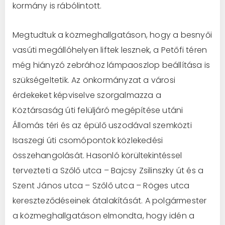
kormány is rábólintott.
Megtudtuk a közmeghallgatáson, hogy a besnyői
vasúti megállóhelyen liftek lesznek, a Petőfi téren
még hiányzó zebrához lámpaoszlop beállítása is
szükségeltetik. Az önkormányzat a városi
érdekeket képviselve szorgalmazza a
Köztársaság úti felüljáró megépítése utáni
Állomás téri és az épülő uszodával szemközti
Isaszegi úti csomópontok közlekedési
összehangolását. Hasonló körültekintéssel
tervezteti a Szőlő utca – Bajcsy Zsilinszky út és a
Szent János utca – Szőlő utca – Röges utca
kereszteződéseinek átalakítását. A polgármester
a közmeghallgatáson elmondta, hogy idén a