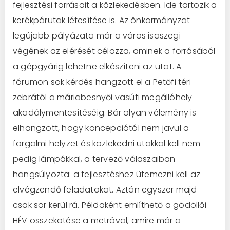
fejlesztési forrásait a közlekedésben. Ide tartozik a
kerékpárutak létesítése is. Az önkormányzat
legújabb pályázata már a város isaszegi
végének az elérését célozza, aminek a forrásából
a gépgyárig lehetne elkészíteni az utat. A
fórumon sok kérdés hangzott el a Petőfi téri
zebrától a máriabesnyői vasúti megállóhely
akadálymentesítéséig. Bár olyan vélemény is
elhangzott, hogy koncepciótól nem javul a
forgalmi helyzet és közlekedni utakkal kell nem
pedig lámpákkal, a tervező válaszaiban
hangsúlyozta: a fejlesztéshez ütemezni kell az
elvégzendő feladatokat. Aztán egyszer majd
csak sor kerül rá. Példaként említhető a gödöllői
HÉV összekötése a metróval, amire már a