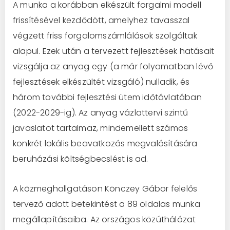
A munka a korábban elkészült forgalmi modell
frissítésével kezdődött, amelyhez tavasszal
végzett friss forgalomszámlálások szolgáltak
alapul. Ezek után a tervezett fejlesztések hatásait
vizsgálja az anyag egy (a már folyamatban lévő
fejlesztések elkészültét vizsgáló) nulladik, és
három további fejlesztési ütem időtávlatában
(2022-2029-ig). Az anyag vázlattervi szintű
javaslatot tartalmaz, mindemellett számos
konkrét lokális beavatkozás megvalósítására
beruházási költségbecslést is ad.
A közmeghallgatáson Könczey Gábor felelős
tervező adott betekintést a 89 oldalas munka
megállapításaiba. Az országos közúthálózat