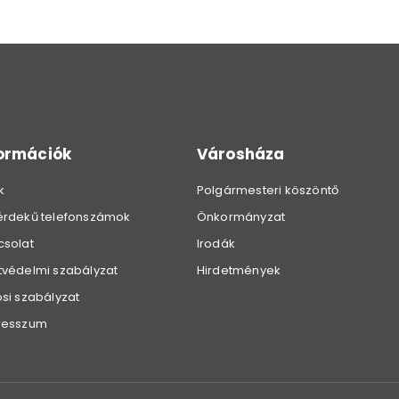
formációk
Városháza
k
Polgármesteri köszöntő
érdekű telefonszámok
Önkormányzat
csolat
Irodák
védelmi szabályzat
Hirdetmények
si szabályzat
resszum