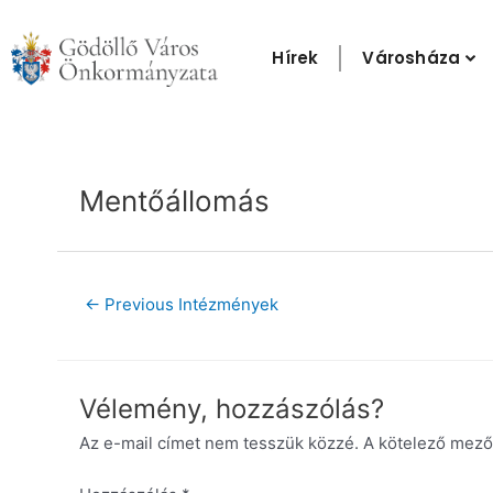
Skip
to
Hírek
Városháza
content
Post
navigation
Mentőállomás
←
Previous Intézmények
Vélemény, hozzászólás?
Az e-mail címet nem tesszük közzé.
A kötelező mez