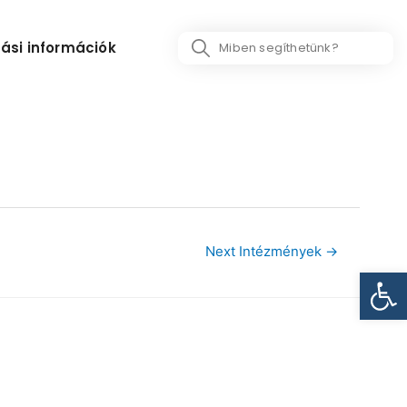
Search
ási információk
...
Next Intézmények
→
Eszk