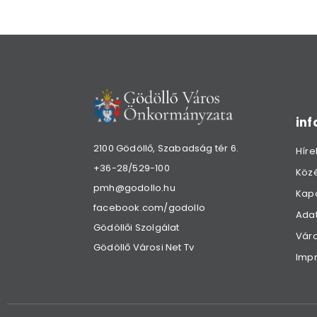
in
2100 Gödöllő, Szabadság tér 6.
Híre
+36-28/529-100
Köz
pmh@godollo.hu
Kap
facebook.com/godollo
Adat
Gödöllői Szolgálat
Váro
Gödöllő Városi Net Tv
Imp