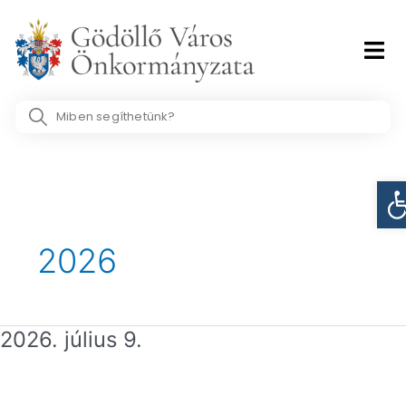
Skip
to
content
Search
...
Es
2026
2026. július 9.
2026.
július
9.