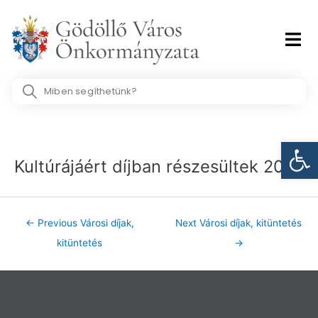
Skip
to
content
Search
...
Post
Eszk
navigation
Kultúrájáért díjban részesültek 2001
←
Previous Városi díjak,
Next Városi díjak, kitüntetés
kitüntetés
→