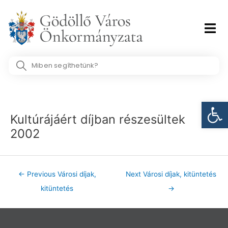
Skip
to
content
Search
...
Post
Eszk
navigation
Kultúrájáért díjban részesültek
2002
←
Previous Városi díjak,
Next Városi díjak, kitüntetés
kitüntetés
→