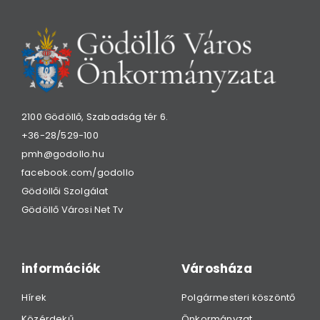
2100 Gödöllő, Szabadság tér 6.
+36-28/529-100
pmh@godollo.hu
facebook.com/godollo
Gödöllői Szolgálat
Gödöllő Városi Net Tv
információk
Városháza
Hírek
Polgármesteri köszöntő
Közérdekű
Önkormányzat