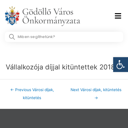
Skip
to
content
Search
...
Post
Eszk
navigation
Vállalkozója díjjal kitüntettek 2018
←
Previous Városi díjak,
Next Városi díjak, kitüntetés
kitüntetés
→